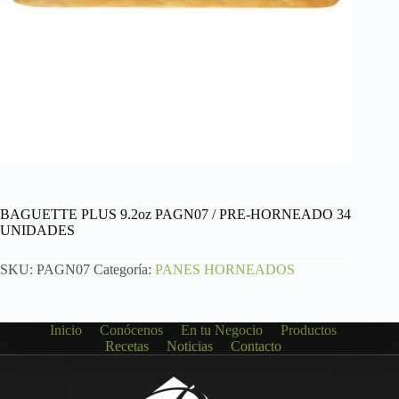
BAGUETTE PLUS 9.2oz PAGN07 / PRE-HORNEADO 34
UNIDADES
SKU:
PAGN07
Categoría:
PANES HORNEADOS
Inicio
Conócenos
En tu Negocio
Productos
Recetas
Noticias
Contacto