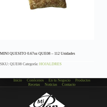
MINI QUESITO 0.67oz QUE08 – 112 Unidades
SKU:
QUE08
Categoría:
HOJALDRES
Inicio
Conócenos
En tu Negocio
Productos
Recetas
Noticias
Contacto