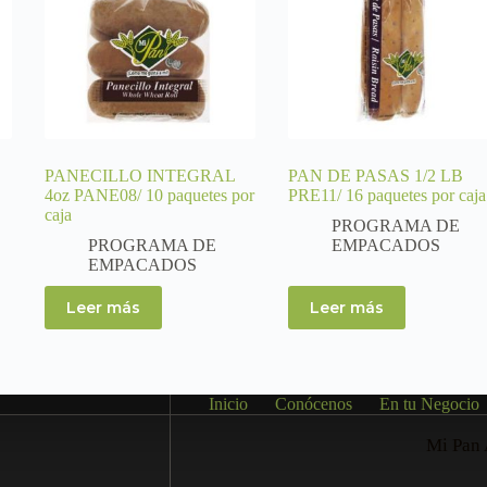
PANECILLO INTEGRAL
PAN DE PASAS 1/2 LB
4oz PANE08/ 10 paquetes por
PRE11/ 16 paquetes por caja
caja
PROGRAMA DE
PROGRAMA DE
EMPACADOS
EMPACADOS
Leer más
Leer más
Inicio
Conócenos
En tu Negocio
Mi Pan 