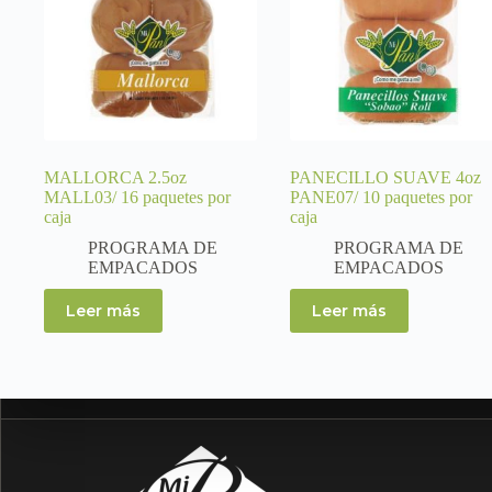
MALLORCA 2.5oz
PANECILLO SUAVE 4oz
MALL03/ 16 paquetes por
PANE07/ 10 paquetes por
caja
caja
PROGRAMA DE
PROGRAMA DE
EMPACADOS
EMPACADOS
Leer más
Leer más