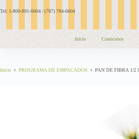
Saltar
al
Tel: 1-800-891-6604 / (787) 784-6604
contenido
Inicio
Conócenos
Inicio
PROGRAMA DE EMPACADOS
PAN DE FIBRA 1/2 lb