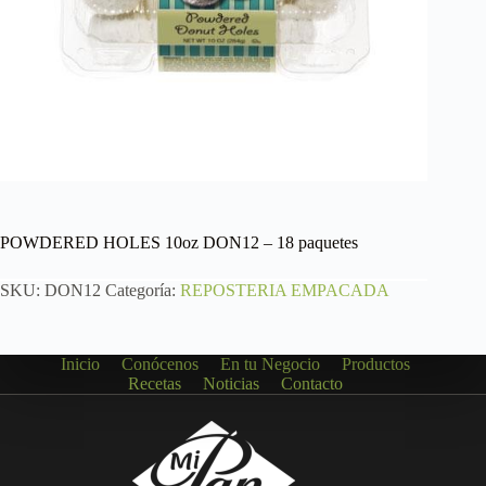
POWDERED HOLES 10oz DON12 – 18 paquetes
SKU:
DON12
Categoría:
REPOSTERIA EMPACADA
Inicio
Conócenos
En tu Negocio
Productos
Recetas
Noticias
Contacto