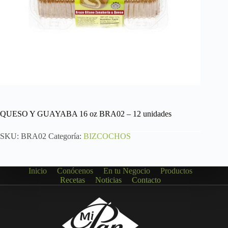
QUESO Y GUAYABA 16 oz BRA02 – 12 unidades
SKU:
BRA02
Categoría:
BIZCOCHOS
Inicio
Conócenos
En tu Negocio
Productos
Recetas
Noticias
Contacto