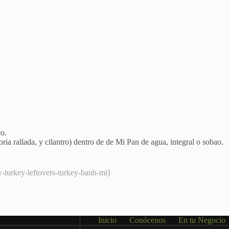
co.
ia rallada, y cilantro) dentro de de Mi Pan de agua, integral o sobao.
-turkey-leftovers-turkey-banh-mi]
Inicio
Conócenos
En tu Negocio