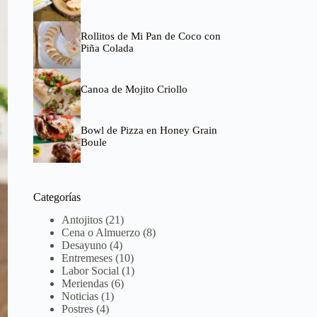
Rollitos de Mi Pan de Coco con
Piña Colada
Canoa de Mojito Criollo
Bowl de Pizza en Honey Grain
Boule
Categorías
Antojitos
(21)
Cena o Almuerzo
(8)
Desayuno
(4)
Entremeses
(10)
Labor Social
(1)
Meriendas
(6)
Noticias
(1)
Postres
(4)