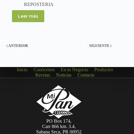
REPOSTERIA
Leer más
ANTERIOR
SIGUIENTE
Inicio
Conócenos
En tu Negocio
Productos
Recetas
Noticias
Contacto
PO Box 174,
Carr 866 km. 3.4,
Sabana Seca, PR 00952